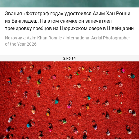
Звания «Фотограф года» удостоился Азим Хан Ронни
из Бангладеш. На этом снимке он запечатлел
тренировку гребцов на Цюрихском озере в Швейцарии
Источник:
Azim Khan Ronnie / International Aerial Photographer
of the Year 2026
2 из 14