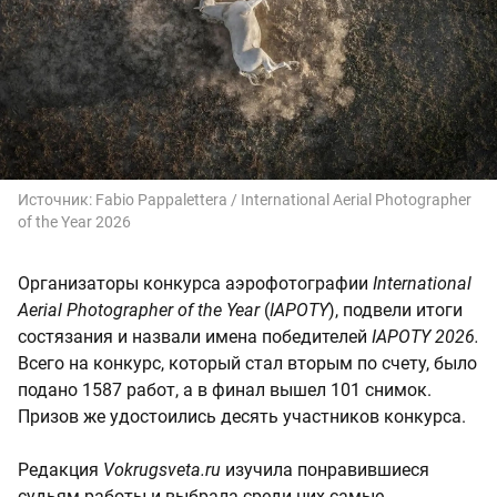
Источник:
Fabio Pappalettera / International Aerial Photographer
of the Year 2026
Организаторы конкурса аэрофотографии
International
Aerial Photographer of the Year
(
IAPOTY
), подвели итоги
состязания и назвали имена победителей
IAPOTY 2026.
Всего на конкурс, который стал вторым по счету, было
подано 1587 работ, а в финал вышел 101 снимок.
Призов же удостоились десять участников конкурса.
Редакция
Vokrugsveta.ru
изучила понравившиеся
судьям работы и выбрала среди них самые