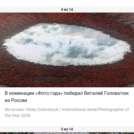
4 из 14
В номинации «Фото года» победил Виталий Головатюк
из России
Источник:
Vitaly Golovatyuk / International Aerial Photographer of
the Year 2026
5 из 14