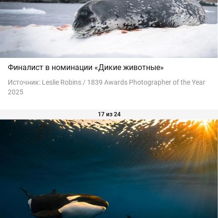
Финалист в номинации «Дикие животные»
Источник:
Leslie Robins / 1839 Awards Photographer of the Year
2025
17 из 24