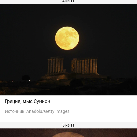
4 из 11
Греция, мыс Сунион
Источник:
Anadolu/Getty Images
5 из 11