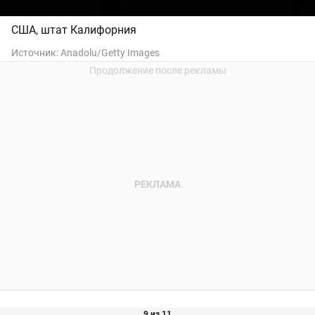
США, штат Калифорния
Источник:
Anadolu/Getty Images
9 из 11