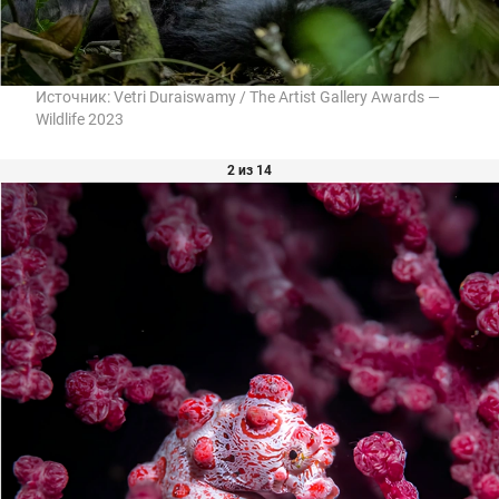
Источник:
Vetri Duraiswamy / The Artist Gallery Awards —
Wildlife 2023
2 из 14