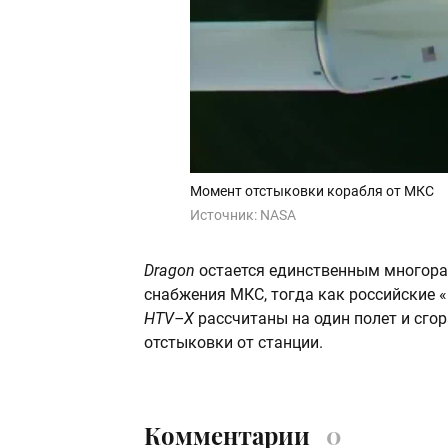
Момент отстыковки корабля от МКС
Источник:
NASA
Dragon
остается единственным многора
снабжения МКС, тогда как российские 
HTV–X
рассчитаны на один полет и сго
отстыковки от станции.
Комментарии
0