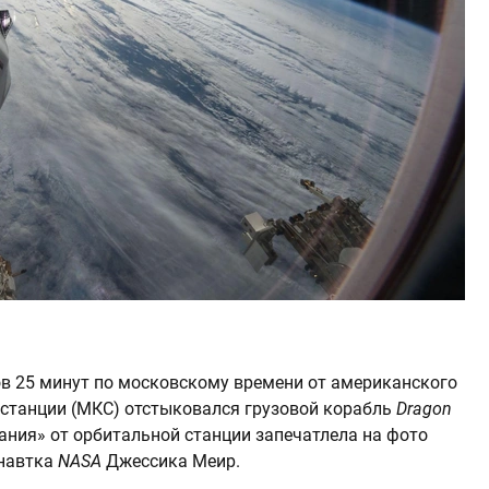
ов 25 минут по московскому времени от американского
станции (МКС) отстыковался грузовой корабль
Dragon
ания» от орбитальной станции запечатлела на фото
навтка
NASA
Джессика Меир.