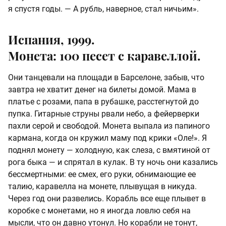
я спустя годы. — А рубль, наверное, стал ничьим».
Испания, 1999.
Монета: 100 песет с каравеллой.
Они танцевали на площади в Барселоне, забыв, что
завтра не хватит денег на билеты домой. Мама в
платье с розами, папа в рубашке, расстегнутой до
пупка. Гитарные струны рвали небо, а фейерверки
пахли серой и свободой. Монета выпала из папиного
кармана, когда он кружил маму под крики «Оле!». Я
поднял монету — холодную, как слеза, с вмятиной от
рога быка — и спрятал в кулак. В ту ночь они казались
бессмертными: ее смех, его руки, обнимающие ее
талию, каравелла на монете, плывущая в никуда.
Через год они развелись. Корабль все еще плывет в
коробке с монетами, но я иногда ловлю себя на
мысли, что он давно утонул. Но корабли не тонут,