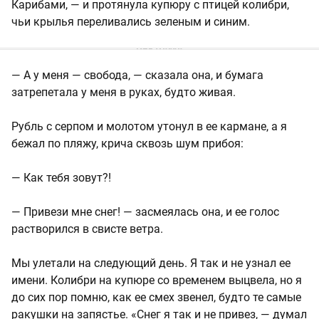
Карибами, — и протянула купюру с птицей колибри,
чьи крылья переливались зеленым и синим.
— А у меня — свобода, — сказала она, и бумага
затрепетала у меня в руках, будто живая.
Рубль с серпом и молотом утонул в ее кармане, а я
бежал по пляжу, крича сквозь шум прибоя:
— Как тебя зовут?!
— Привези мне снег! — засмеялась она, и ее голос
растворился в свисте ветра.
Мы улетали на следующий день. Я так и не узнал ее
имени. Колибри на купюре со временем выцвела, но я
до сих пор помню, как ее смех звенел, будто те самые
ракушки на запястье. «Снег я так и не привез, — думал