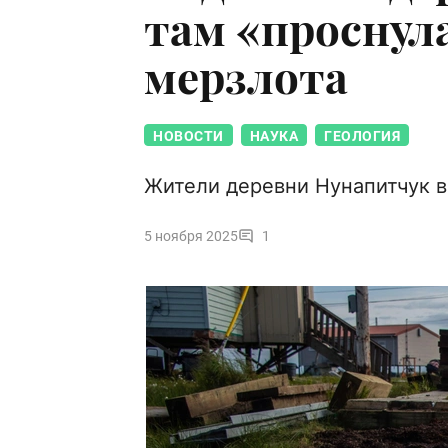
там «проснул
мерзлота
НОВОСТИ
НАУКА
ГЕОЛОГИЯ
Жители деревни Нунапитчук 
5 ноября 2025
1