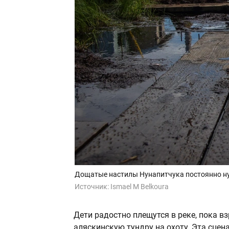
Дощатые настилы Нунапитчука постоянно ну
Источник:
Ismael M Belkoura
Дети радостно плещутся в реке, пока 
аляскинскую тундру на охоту. Эта сцен