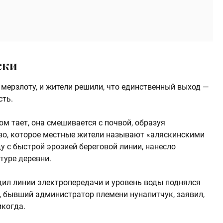
ски
 мерзлоту, и жители решили, что единственный выход —
сть.
м тает, она смешивается с почвой, образуя
тво, которое местные жители называют «аляскинскими
у с быстрой эрозией береговой линии, нанесло
туре деревни.
едил линии электропередачи и уровень воды поднялся
), бывший администратор племени нунапитчук, заявил,
икогда.