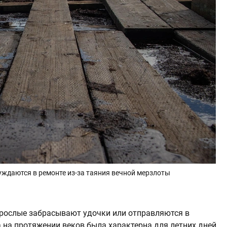
ждаются в ремонте из-за таяния вечной мерзлоты
взрослые забрасывают удочки или отправляются в
а на протяжении веков была характерна для летних дней