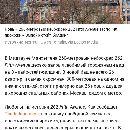
Новый 260-метровый небоскреб 262 Fifth Avenue заслонил
прохожим Эмпайр-стейт-билдинг
Источник:
Norman Owen Tomalin, via Legion Media
В Мидтауне Манхэттена 260-метровый небоскреб
262
Fifth Avenue
дерзко закрыл любимый горожанами вид
на Эмпайр-стейт-билдинг. В новой башне всего 26
квартир, и самая скромная, 300-метровая на одном из
нижних этажей, стоит примерно как 25 новых двушек
в хороших спальных районах Москвы рядом с метро.
Любопытна история
262 Fifth Avenue.
Как сообщает
The Independent
, поскольку свободной земли под
классические широкие здания в центре мегаполиса
почти не осталось, девелоперы пошли на хитрость. В