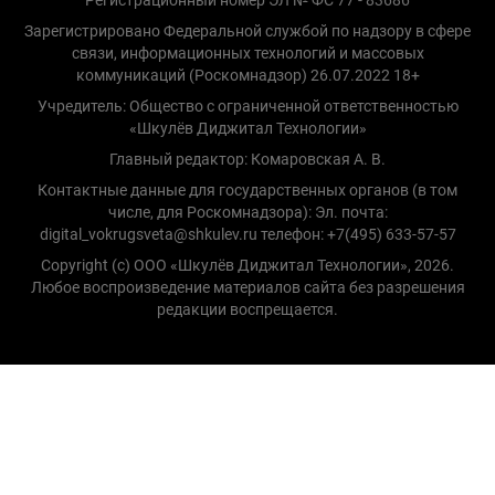
Регистрационный номер ЭЛ № ФС 77 - 83686
Зарегистрировано Федеральной службой по надзору в сфере
связи, информационных технологий и массовых
коммуникаций (Роскомнадзор) 26.07.2022 18+
Учредитель: Общество с ограниченной ответственностью
«Шкулёв Диджитал Технологии»
Главный редактор: Комаровская А. В.
Контактные данные для государственных органов (в том
числе, для Роскомнадзора): Эл. почта:
digital_vokrugsveta@shkulev.ru телефон: +7(495) 633-57-57
Copyright (с) ООО «Шкулёв Диджитал Технологии», 2026.
Любое воспроизведение материалов сайта без разрешения
редакции воспрещается.