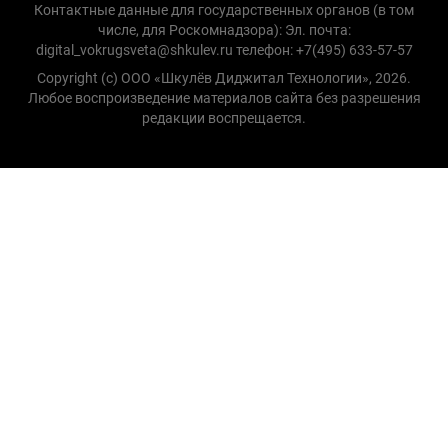
Контактные данные для государственных органов (в том
числе, для Роскомнадзора): Эл. почта:
digital_vokrugsveta@shkulev.ru телефон: +7(495) 633-57-57
Copyright (с) ООО «Шкулёв Диджитал Технологии», 2026.
Любое воспроизведение материалов сайта без разрешения
редакции воспрещается.