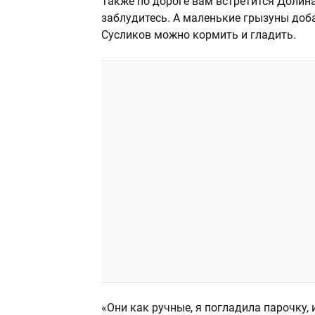
Также по дороге вам встретится Долина 
заблудитесь. А маленькие грызуны до
Сусликов можно кормить и гладить.
«Они как ручные, я погладила парочку, 