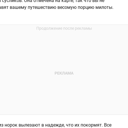
сусликов. Она отмечена на карте, так что вы не
бавят вашему путешествию весомую порцию милоты.
из норок вылезают в надежде, что их покормят. Все