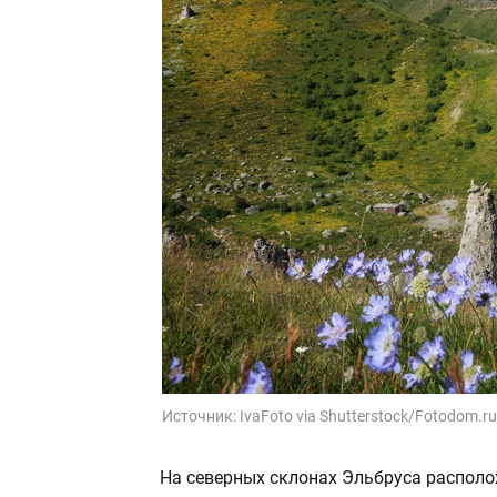
Источник:
IvaFoto via Shutterstock/Fotodom.ru
На северных склонах Эльбруса располо