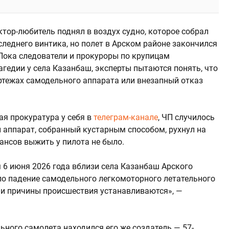
тор-любитель поднял в воздух судно, которое собрал
леднего винтика, но полет в Арском районе закончился
ока следователи и прокуроры по крупицам
гедии у села Казанбаш, эксперты пытаются понять, что
ртежах самодельного аппарата или внезапный отказ
я прокуратура у себя в
телеграм-канале
, ЧП случилось
й аппарат, собранный кустарным способом, рухнул на
ансов выжить у пилота не было.
6 июня 2026 года вблизи села Казанбаш Арского
о падение самодельного легкомоторного летательного
а и причины происшествия устанавливаются», —
ьного самолета находился его же создатель — 57-