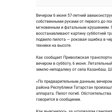
Вечером 6 июня 57-летний авиаконструк
собственными руками от первого до пос
мгновенным и фатальным крушением. П
восстанавливают картину субботней тра
подвело пилота — роковая ошибка в че
техники на высоте.
Как сообщает Приволжская транспортна
вечером в субботу, 6 июня. Летательны
землю неподалеку от села Казанбаш. Ш
«По предварительным данным, вечером 
района Республики Татарстан произошл
аппарата. Пилот погиб. Обстоятельств
говорится в сообщении.
Как выяснилось, за штурвалом самодел