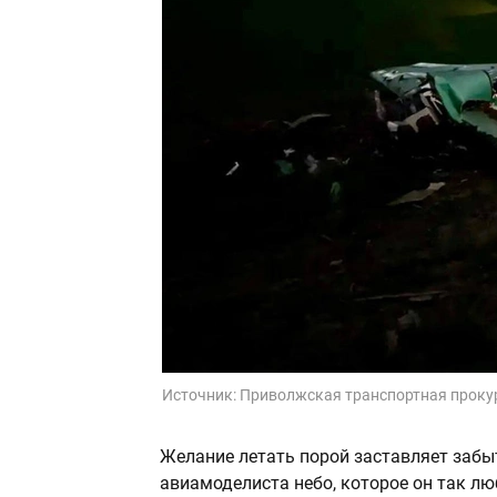
Источник:
Приволжская транспортная проку
Желание летать порой заставляет забыт
авиамоделиста небо, которое он так лю