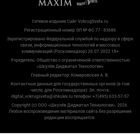
Сетевое издание Сайт VokrugSveta.ru
Регистрационный номер ЭЛ № ФС 77 - 83686
Зарегистрировано Федеральной службой по надзору в сфере
связи, информационных технологий и массовых
коммуникаций (Роскомнадзор) 26.07.2022 18+
Учредитель: Общество с ограниченной ответственностью
«Шкулёв Диджитал Технологии»
Главный редактор: Комаровская А. В.
Контактные данные для государственных органов (в том
числе, для Роскомнадзора): Эл. почта:
digital_vokrugsveta@shkulev.ru телефон: +7(495) 633-57-57
Copyright (с) ООО «Шкулёв Диджитал Технологии», 2026.
Любое воспроизведение материалов сайта без разрешения
редакции воспрещается.