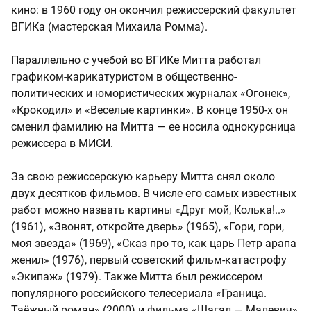
кино: в 1960 году он окончил режиссерский факультет
ВГИКа (мастерская Михаила Ромма).
Параллельно с учебой во ВГИКе Митта работал
графиком-карикатуристом в общественно-
политических и юмористических журналах «Огонек»,
«Крокодил» и «Веселые картинки». В конце 1950-х он
сменил фамилию на Митта — ее носила однокурсница
режиссера в МИСИ.
За свою режиссерскую карьеру Митта снял около
двух десятков фильмов. В числе его самых известных
работ можно назвать картины «Друг мой, Колька!..»
(1961), «Звонят, откройте дверь» (1965), «Гори, гори,
моя звезда» (1969), «Сказ про то, как царь Петр арапа
женил» (1976), первый советский фильм-катастрофу
«Экипаж» (1979). Также Митта был режиссером
популярного российского телесериала «Граница.
Таёжный роман» (2000) и фильма «Шагал — Малевич»