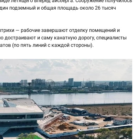
виде летящего вперед айсберга. Сооружение получилось
один подземный и общая площадь около 26 тысяч
штрихи — рабочие завершают отделку помещений и
но достраивают и саму канатную дорогу, специалисты
атов (по пять линий с каждой стороны).