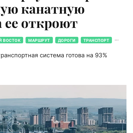
ную канатную
а ее откроют
Й ВОСТОК
МАРШРУТ
ДОРОГИ
ТРАНСПОРТ
транспортная система готова на 93%