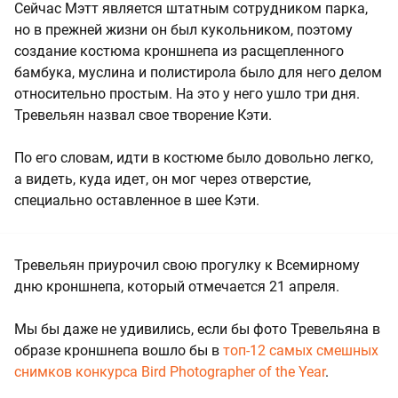
Сейчас Мэтт является штатным сотрудником парка,
но в прежней жизни он был кукольником, поэтому
создание костюма кроншнепа из расщепленного
бамбука, муслина и полистирола было для него делом
относительно простым. На это у него ушло три дня.
Тревельян назвал свое творение Кэти.
По его словам, идти в костюме было довольно легко,
а видеть, куда идет, он мог через отверстие,
специально оставленное в шее Кэти.
Тревельян приурочил свою прогулку к Всемирному
дню кроншнепа, который отмечается 21 апреля.
Мы бы даже не удивились, если бы фото Тревельяна в
образе кроншнепа вошло бы в
топ-12 самых смешных
снимков конкурса Bird Photographer of the Year
.