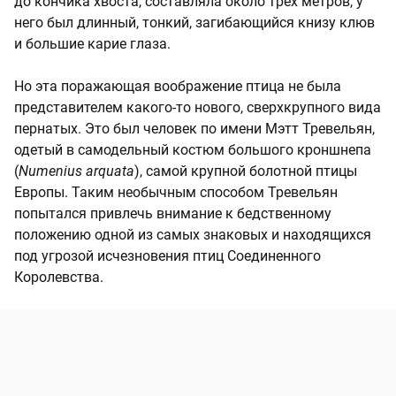
до кончика хвоста, составляла около трех метров, у
него был длинный, тонкий, загибающийся книзу клюв
и большие карие глаза.
Но эта поражающая воображение птица не была
представителем какого-то нового, сверхкрупного вида
пернатых. Это был человек по имени Мэтт Тревельян,
одетый в самодельный костюм большого кроншнепа
(
Numenius arquata
), самой крупной болотной птицы
Европы. Таким необычным способом Тревельян
попытался привлечь внимание к бедственному
положению одной из самых знаковых и находящихся
под угрозой исчезновения птиц Соединенного
Королевства.