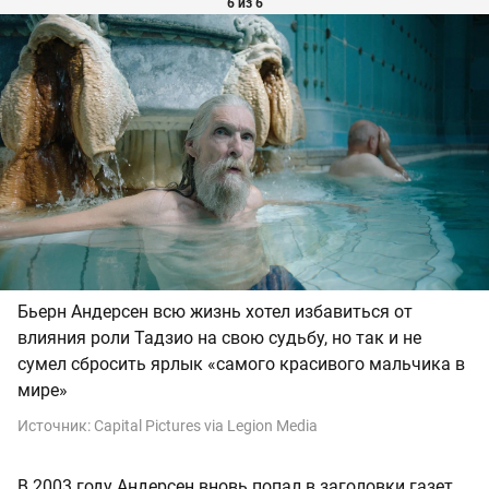
6 из 6
Бьерн Андерсен всю жизнь хотел избавиться от
влияния роли Тадзио на свою судьбу, но так и не
сумел сбросить ярлык «самого красивого мальчика в
мире»
Источник:
Capital Pictures via Legion Media
В 2003 году Андерсен вновь попал в заголовки газет,