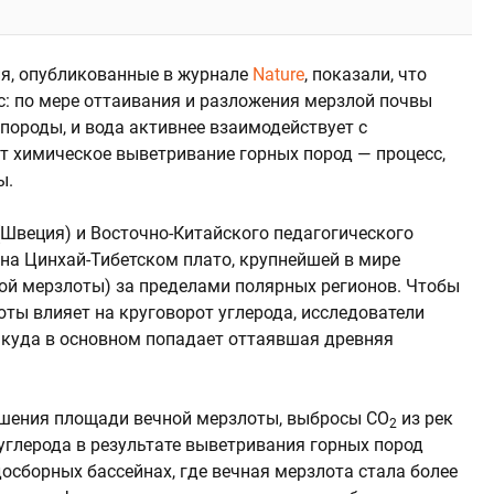
ия, опубликованные в журнале
Nature
, показали, что
с: по мере оттаивания и разложения мерзлой почвы
породы, и вода активнее взаимодействует с
т химическое выветривание горных пород — процесс,
ы.
(Швеция) и Восточно-Китайского педагогического
 на Цинхай-Тибетском плато, крупнейшей в мире
ой мерзлоты) за пределами полярных регионов. Чтобы
оты влияет на круговорот углерода, исследователи
, куда в основном попадает оттаявшая древняя
ьшения площади вечной мерзлоты, выбросы CO
из рек
2
углерода в результате выветривания горных пород
осборных бассейнах, где вечная мерзлота стала более