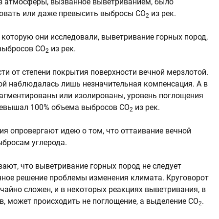
из атмосферы, вызванное выветриванием, было
овать или даже превысить выбросы CO
из рек.
2
, которую они исследовали, выветривание горных пород,
 выбросов CO
из рек.
2
ти от степени покрытия поверхности вечной мерзлотой.
ой наблюдалась лишь незначительная компенсация. А в
рагментированы или изолированы, уровень поглощения
превышал 100% объема выбросов CO
из рек.
2
ия опровергают идею о том, что оттаивание вечной
ыбросам углерода.
вают, что выветривание горных пород не следует
нное решение проблемы изменения климата. Круговорот
чайно сложен, и в некоторых реакциях выветривания, в
, может происходить не поглощение, а выделение CO
.
2