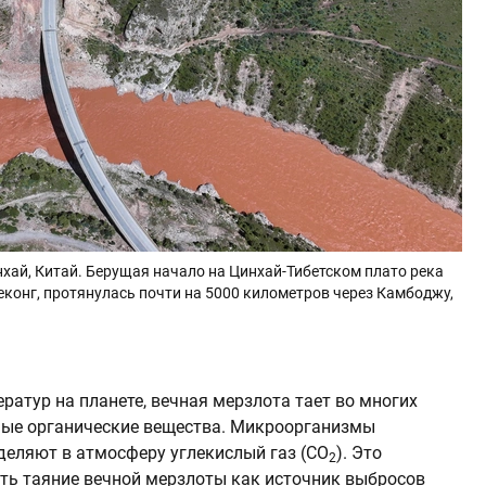
хай, Китай. Берущая начало на Цинхай-Тибетском плато река
еконг, протянулась почти на 5000 километров через Камбоджу,
ератур на планете, вечная мерзлота тает во многих
ные органические вещества. Микроорганизмы
деляют в атмосферу углекислый газ (CO
). Это
2
ть таяние вечной мерзлоты как источник выбросов