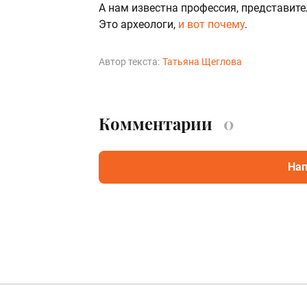
А нам известна профессия, представит
Это археологи,
и вот почему
.
Автор текста:
Татьяна Щеглова
Комментарии
0
Нап