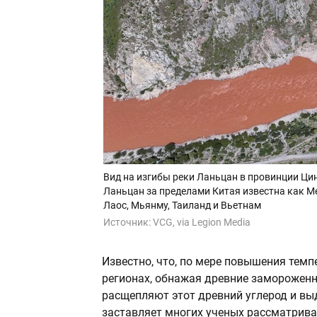
Вид на изгибы реки Ланьцан в провинции Цин
Ланьцан за пределами Китая известна как М
Лаос, Мьянму, Таиланд и Вьетнам
Источник:
VCG, via Legion Media
Известно, что, по мере повышения темп
регионах, обнажая древние заморожен
расщепляют этот древний углерод и вы
заставляет многих ученых рассматрива