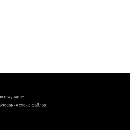
а в журнале
ьзования cookie-файлов