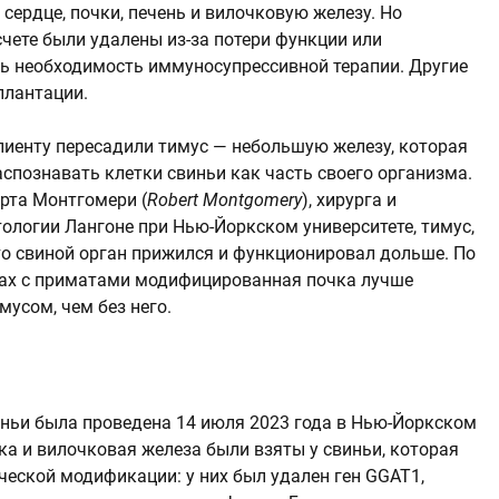
сердце, почки, печень и вилочковую железу. Но
чете были удалены из-за потери функции или
ь необходимость иммуносупрессивной терапии. Другие
плантации.
пиенту пересадили тимус — небольшую железу, которая
познавать клетки свиньи как часть своего организма.
рта Монтгомери (
Robert Montgomery
), хирурга и
ологии Лангоне при Нью-Йоркском университете, тимус,
то свиной орган прижился и функционировал дольше. По
тах с приматами модифицированная почка лучше
мусом, чем без него.
ньи была проведена 14 июля 2023 года в Нью-Йоркском
ка и вилочковая железа были взяты у свиньи, которая
ческой модификации: у них был удален ген GGAT1,