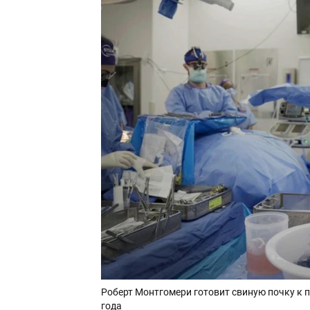
Роберт Монтгомери готовит свиную почку к 
года