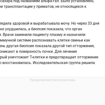
сахара под названием альфа-гал. Было установлено,
и трансплантации у приматов, не относящихся к
лядела здоровой и вырабатывала мочу. Но через 33 дня
о ухудшилась, а биопсия показала, что орган
и. Врачи заменили пациенту плазму и назначили
иммунной системе распознавать клетки свиньи как
ень другая биопсия показала другой тип отторжения,
оникают в поверхность почки. Для лечения
рый уничтожает Т-клетки и предотвращает отторжение
ю восстановилась. Исследовательская группа решила