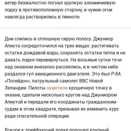
ветер безжалостно погнал хрупкую алюминиевую
лодку в противоположную сторону, и чужие огни
навсегда растворились в темноте.
Дни слились в сплошную серую полосу. Джуниор
Апиута сосредоточился на трех вещах: растягивать
остатки дождевой воды, сохранять остатки тепла и не
давать лодке перевернуться. На восьмые сутки тучи
над океаном внезапно рассеялись, и в чистом небе
раздался гул авиационного двигателя. Это был
P-8A
«Посейдон»
, патрульный самолет ВВС Новой
Зеландии. Пилоты
заметили
крошечную точку в
океане, сделали несколько кругов над Джуниором
Апиутой и передали его координаты гражданским
судам в этом квадрате, призывая их изменить курс
ради спасательной операции.
Вскоре к дрейфующей лодке подошел крупный