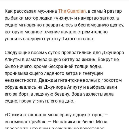
Как рассказал мужчина
The Guardian
, в самый разгар
рыбалки мотор лодки «чихнул» и намертво заглох, а
судно мгновенно превратилось в беспомощную щепку,
которую мощное течение начало стремительно
уносить в черную пустоту Тихого океана.
Следующие восемь суток превратились для Джуниора
Апиуты в изматывающую битву за жизнь. Вокруг не
было ничего, кроме бескрайней толщи воды,
пронизывающего ледяного ветра и гнетущей
неизвестности. Дважды гигантские волны с грохотом
обрушивались на Джуниора Апиуту и выбрасывали
его за борт, в ледяную бездну. Вода захлестывала
судно, грозя утянуть его на дно.
«Стихия атаковала меня сразу с двух сторон, —
вспоминает рыбак. — Но паники не было. Меня
спасало то, что я ни на секунду не переставал