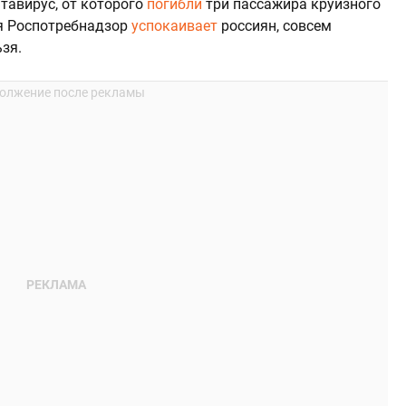
нтавирус, от которого
погибли
три пассажира круизного
тя Роспотребнадзор
успокаивает
россиян, совсем
зя.