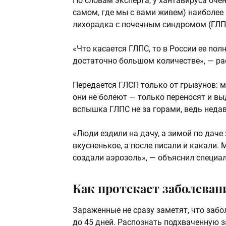
По словам эксперта, у хантавируса оче
самом, где мы с вами живем) наиболее
лихорадка с почечным синдромом (ГЛП
«Что касается ГЛПС, то в России ее пол
достаточно большом количестве», — р
Передается ГЛСП только от грызунов:
они не болеют — только переносят и в
вспышка ГЛПС не за горами, ведь неда
«Люди ездили на дачу, а зимой по даче
вкусненькое, а после писали и какали.
создали аэрозоль», — объяснил специал
Как протекает заболеван
Зараженные не сразу заметят, что заб
до 45 дней. Распознать подхваченную з