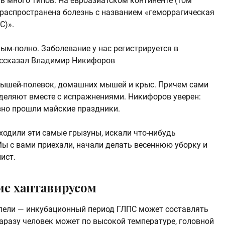
нь много типов. На евроазиатском континенте (том
 распространена болезнь с названием «геморрагическая
С)».
ным-полно. Заболевание у нас регистрируется в
ассказал Владимир Никифоров
 мышей-полевок, домашних мышей и крыс. Причем сами
ыделяют вместе с испражнениями. Никифоров уверен:
вно прошли майские праздники.
 ходили эти самые грызуны, искали что-нибудь
 Мы с вами приехали, начали делать весеннюю уборку и
ист.
ие хантавирусом
олели — инкубационный период ГЛПС может составлять
аразу человек может по высокой температуре, головной