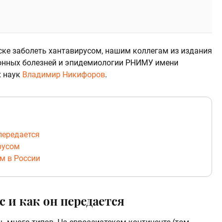
иске заболеть хантавирусом, нашим коллегам из издания
онных болезней и эпидемиологии РНИМУ имени
х наук
Владимир Никифоров
.
 передается
русом
м в России
с и как он передается