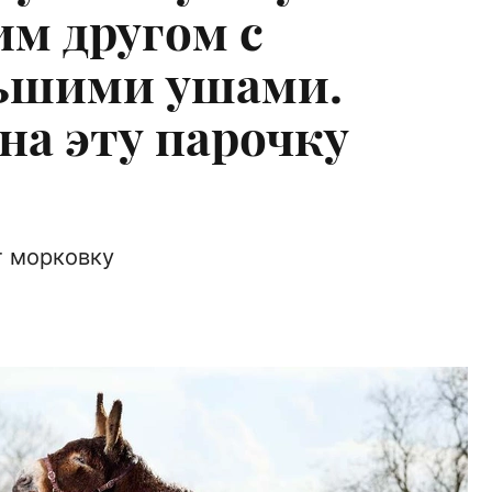
им другом с
льшими ушами.
на эту парочку
т морковку