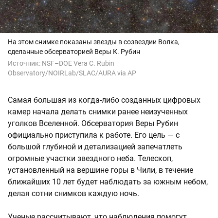
На этом снимке показаны звезды в созвездии Волка,
сделанные обсерваторией Веры К. Рубин
Источник:
NSF–DOE Vera C. Rubin
Observatory/NOIRLab/SLAC/AURA via AP
Самая большая из когда-либо созданных цифровых
камер начала делать снимки ранее неизученных
уголков Вселенной. Обсерватория Веры Рубин
официально приступила к работе. Его цель — с
большой глубиной и детализацией запечатлеть
огромные участки звездного неба. Телескоп,
установленный на вершине горы в Чили, в течение
ближайших 10 лет будет наблюдать за южным небом,
делая сотни снимков каждую ночь.
Ученые рассчитывают, что наблюдения помогут