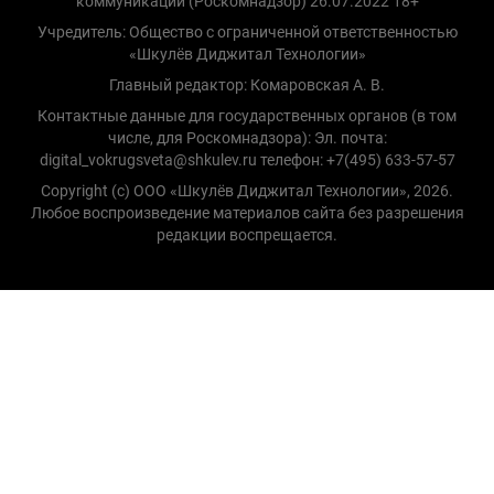
коммуникаций (Роскомнадзор) 26.07.2022 18+
Учредитель: Общество с ограниченной ответственностью
«Шкулёв Диджитал Технологии»
Главный редактор: Комаровская А. В.
Контактные данные для государственных органов (в том
числе, для Роскомнадзора): Эл. почта:
digital_vokrugsveta@shkulev.ru телефон: +7(495) 633-57-57
Copyright (с) ООО «Шкулёв Диджитал Технологии», 2026.
Любое воспроизведение материалов сайта без разрешения
редакции воспрещается.