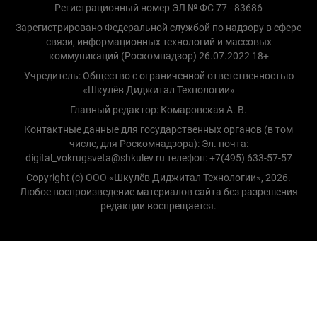
Регистрационный номер ЭЛ № ФС 77 - 83686
Зарегистрировано Федеральной службой по надзору в сфере
связи, информационных технологий и массовых
коммуникаций (Роскомнадзор) 26.07.2022 18+
Учредитель: Общество с ограниченной ответственностью
«Шкулёв Диджитал Технологии»
Главный редактор: Комаровская А. В.
Контактные данные для государственных органов (в том
числе, для Роскомнадзора): Эл. почта:
digital_vokrugsveta@shkulev.ru телефон: +7(495) 633-57-57
Copyright (с) ООО «Шкулёв Диджитал Технологии», 2026.
Любое воспроизведение материалов сайта без разрешения
редакции воспрещается.