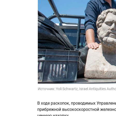
Источник:
Yoli Schwartz, Israel Antiquities Autho
В ходе раскопок, проводимых Управлен
прибрежной высокоскоростной железной
ценную находку.