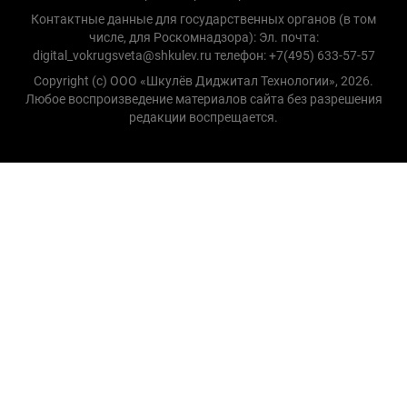
Контактные данные для государственных органов (в том
числе, для Роскомнадзора): Эл. почта:
digital_vokrugsveta@shkulev.ru телефон: +7(495) 633-57-57
Copyright (с) ООО «Шкулёв Диджитал Технологии», 2026.
Любое воспроизведение материалов сайта без разрешения
редакции воспрещается.