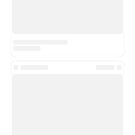
Copyright (с) ООО «Шкулёв Диджитал Технологии», 2026.
Любое воспроизведение материалов сайта без разрешения
редакции воспрещается.