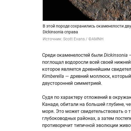
В этой породе сохранились окаменелости дву
Dickinsonia справа
Источник:
Scott Evans / ©AMNH
Среди окаменелостей были
Dickinsonia
—
поглощал водоросли всей своей нижней
которое является древнейшим свидете
Kimberella
— древний моллюск, который
двусторонней симметрией.
Судя по характеру отложений в окружа
Канаде, обитали на большей глубине, ч
моря. Это может свидетельствовать о 
глубоководных районах, а затем постеп
противоречит типичной эволюции живо