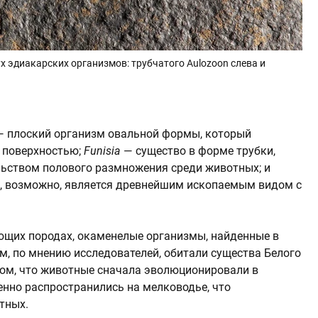
х эдиакарских организмов: трубчатого Aulozoon слева и
 плоский организм овальной формы, который
 поверхностью;
Funisia
— существо в форме трубки,
льством полового размножения среди животных; и
, возможно, является древнейшим ископаемым видом с
ющих породах, окаменелые организмы, найденные в
ем, по мнению исследователей, обитали существа Белого
том, что животные сначала эволюционировали в
енно распространились на мелководье, что
тных.