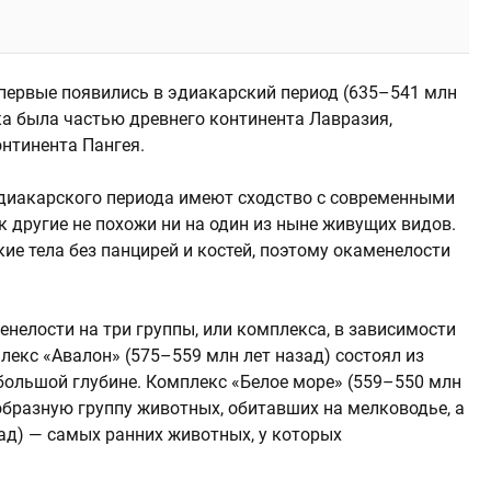
ервые появились в эдиакарский период (635–541 млн
ка была частью древнего континента Лавразия,
нтинента Пангея.
эдиакарского периода имеют сходство с современными
 другие не похожи ни на один из ныне живущих видов.
ие тела без панцирей и костей, поэтому окаменелости
нелости на три группы, или комплекса, в зависимости
плекс «Авалон» (575–559 млн лет назад) состоял из
ольшой глубине. Комплекс «Белое море» (559–550 млн
образную группу животных, обитавших на мелководье, а
ад) — самых ранних животных, у которых