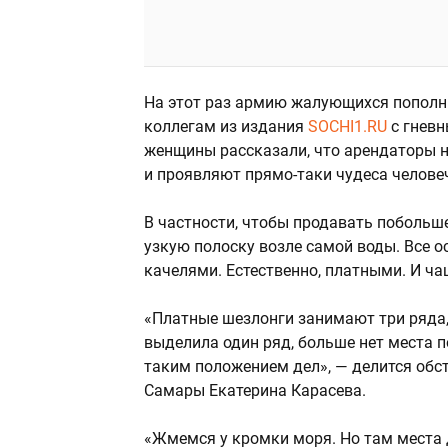
На этот раз армию жалующихся пополни
коллегам из издания
SOCHI1.RU
с гневн
женщины рассказали, что арендаторы н
и проявляют прямо-таки чудеса челове
В частности, чтобы продавать побольш
узкую полоску возле самой воды. Все о
качелями. Естественно, платными. И ча
«Платные шезлонги занимают три ряда
выделила один ряд, больше нет места п
таким положением дел», — делится обс
Самары Екатерина Карасева.
«Жмемся у кромки моря. Но там места 