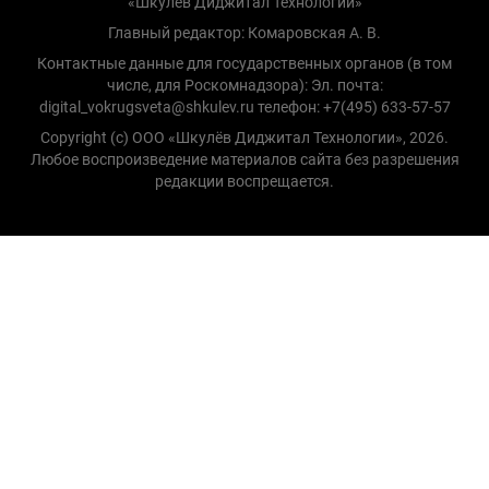
«Шкулёв Диджитал Технологии»
Главный редактор: Комаровская А. В.
Контактные данные для государственных органов (в том
числе, для Роскомнадзора): Эл. почта:
digital_vokrugsveta@shkulev.ru телефон: +7(495) 633-57-57
Copyright (с) ООО «Шкулёв Диджитал Технологии», 2026.
Любое воспроизведение материалов сайта без разрешения
редакции воспрещается.