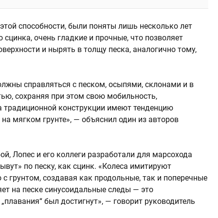
этой способности, были поняты лишь несколько лет
 сцинка, очень гладкие и прочные, что позволяет
оверхности и нырять в толщу песка, аналогично тому,
лжны справляться с песком, осыпями, склонами и в
тью, сохраняя при этом свою мобильность,
са традиционной конструкции имеют тенденцию
 на мягком грунте», — объяснил один из авторов
й, Лопес и его коллеги разработали для марсохода
лывут» по песку, как сцинк. «Колеса имитируют
с грунтом, создавая как продольные, так и поперечные
ет на песке синусоидальные следы — это
„плавания“ был достигнут», — говорит руководитель