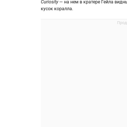
Curiosity
— на нем в кратере Гейла вид
кусок коралла.