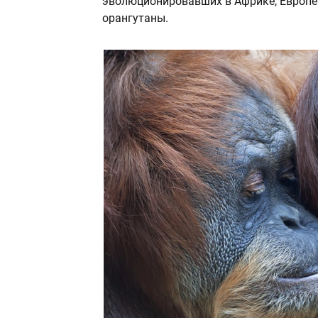
эволюционировавших в Африке, Европе 
орангутаны.