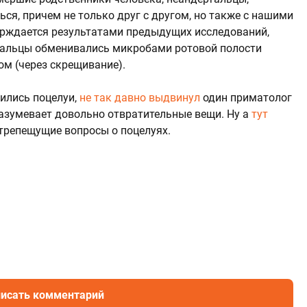
ься, причем не только друг с другом, но также с нашими
рждается результатами предыдущих исследований,
ртальцы обменивались микробами ротовой полости
ом (через скрещивание).
вились поцелуи,
не так давно выдвинул
один приматолог
азумевает довольно отвратительные вещи. Ну а
тут
трепещущие вопросы о поцелуях.
исать комментарий