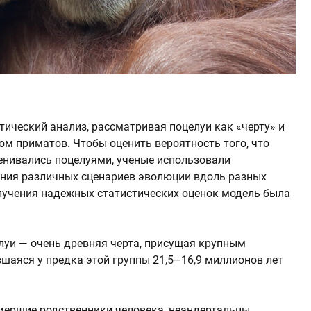
ический анализ, рассматривая поцелуи как «черту» и
ом приматов. Чтобы оценить вероятность того, что
енивались поцелуями, ученые использовали
ания различных сценариев эволюции вдоль разных
олучения надежных статистических оценок модель была
елуи — очень древняя черта, присущая крупным
шаяся у предка этой группы 21,5–16,9 миллионов лет
мершие родственники человека, неандертальцы,