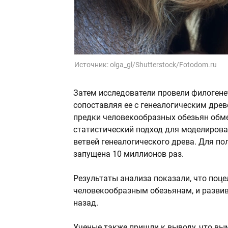
Источник:
olga_gl/Shutterstock/Fotodom.ru
Затем исследователи провели филогенет
сопоставляя ее с генеалогическим древ
предки человекообразных обезьян обм
статистический подход для моделиров
ветвей генеалогического древа. Для п
запущена 10 миллионов раз.
Результаты анализа показали, что поц
человекообразным обезьянам, и развив
назад.
Ученые также пришли к выводу, что вы