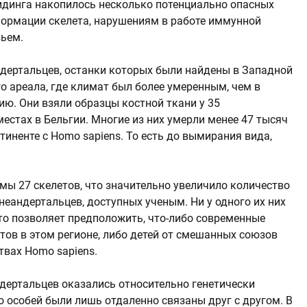
ридинга накопилось несколько потенциально опасных
формации скелета, нарушениям в работе иммунной
вьем.
дертальцев, останки которых были найдены в Западной
го ареала, где климат был более умеренным, чем в
ию. Они взяли образцы костной ткани у 35
местах в Бельгии. Многие из них умерли менее 47 тысяч
тиненте с Homo sapiens. То есть до вымирания вида,
мы 27 скелетов, что значительно увеличило количество
еандертальцев, доступных ученым. Ни у одного их них
Это позволяет предположить, что-либо современные
тов в этом регионе, либо детей от смешанных союзов
вах Homo sapiens.
дертальцев оказались относительно генетически
 особей были лишь отдаленно связаны друг с другом. В