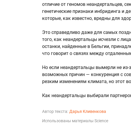
отличие от геномов неандертальцев, се
генетические признаки инбридинга и де
которые, как известно, вредны для здо
Это справедливо даже для самых поздн
того, как неандертальцы исчезли с лиц
останки, найденные в Бельгии, принад
что говорит о связях между отдаленным
Но если неандертальцы вымерли не из-за
возможных причин — конкуренция с со
резким изменениям климата, но этот во
Как неандертальцы выбирали партнеров
Автор текста:
Дарья Кливенкова
Использованы материалы Science