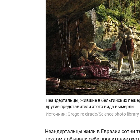
Неандертальцы, жившие в бельгийских пещера
другие представители этого вида вымерли
Источник:
Gregoire cirade/Science photo library
Неандертальцы жили в Евразии сотни т
трудом добывали себе пропитание охот