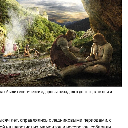
х были генетически здоровы незадолго до того, как они и
ысяч лет, справлялись с ледниковыми периодами, с
ой на шерстистых мамонтов и носорогов, собирали