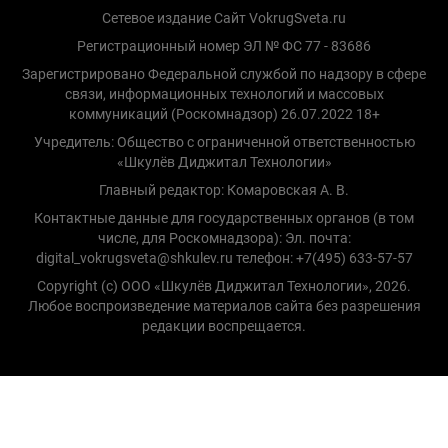
Сетевое издание Сайт VokrugSveta.ru
Регистрационный номер ЭЛ № ФС 77 - 83686
Зарегистрировано Федеральной службой по надзору в сфере
связи, информационных технологий и массовых
коммуникаций (Роскомнадзор) 26.07.2022 18+
Учредитель: Общество с ограниченной ответственностью
«Шкулёв Диджитал Технологии»
Главный редактор: Комаровская А. В.
Контактные данные для государственных органов (в том
числе, для Роскомнадзора): Эл. почта:
digital_vokrugsveta@shkulev.ru телефон: +7(495) 633-57-57
Copyright (с) ООО «Шкулёв Диджитал Технологии», 2026.
Любое воспроизведение материалов сайта без разрешения
редакции воспрещается.