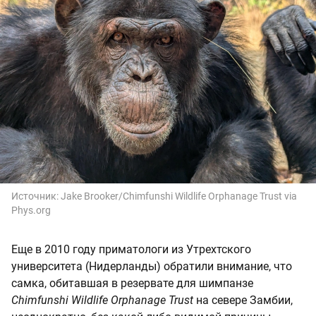
Источник:
Jake Brooker/Chimfunshi Wildlife Orphanage Trust via
Phys.org
Еще в 2010 году приматологи из Утрехтского
университета (Нидерланды) обратили внимание, что
самка, обитавшая в резервате для шимпанзе
Chimfunshi Wildlife Orphanage Trust
на севере Замбии,