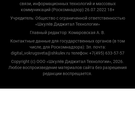
связи, информационных технологий и массовых
коммуникаций (Роскомнадзор) 26.07.2022 18+
Учредитель: Общество с ограниченной ответственностью
«Шкулёв Диджитал Технологии»
Главный редактор: Комаровская А. В.
Контактные данные для государственных органов (в том
числе, для Роскомнадзора): Эл. почта:
digital_vokrugsveta@shkulev.ru телефон: +7(495) 633-57-57
Copyright (с) ООО «Шкулёв Диджитал Технологии», 2026.
Любое воспроизведение материалов сайта без разрешения
редакции воспрещается.