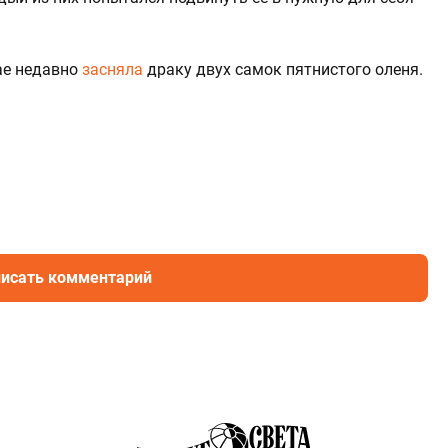
ае недавно
засняла
драку двух самок пятнистого оленя.
исать комментарий