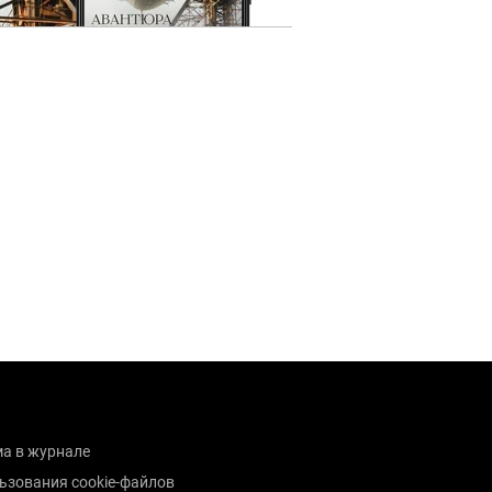
а в журнале
ьзования cookie-файлов