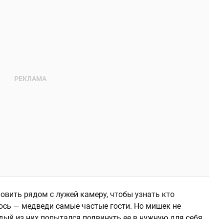
вить рядом с лужей камеру, чтобы узнать кто
лось — медведи самые частые гости. Но мишек не
дый из них попытался подвинуть ее в нужную для себя