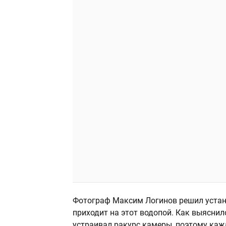
Фотограф Максим Логинов решил устано
приходит на этот водопой. Как выясни
устраивал ракурс камеры, поэтому каж