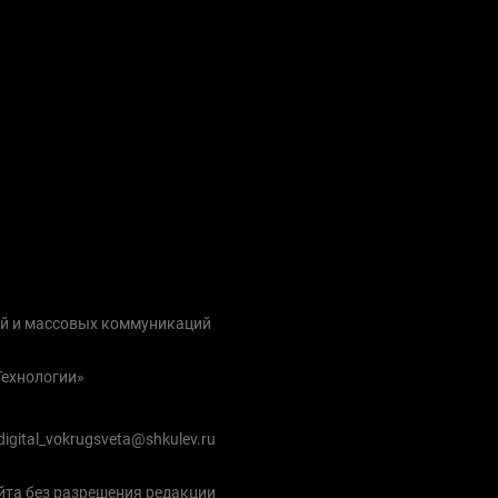
ий и массовых коммуникаций
Технологии»
igital_vokrugsveta@shkulev.ru
йта без разрешения редакции