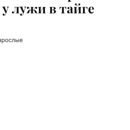
у лужи в тайге
взрослые