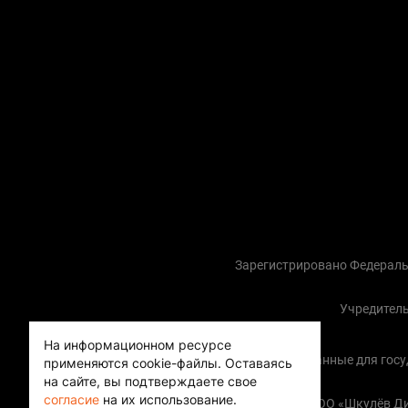
Зарегистрировано Федераль
Учредитель
На информационном ресурсе
Контактные данные для госуда
применяются cookie-файлы.
Оставаясь
на сайте, вы подтверждаете свое
согласие
на их использование.
Copyright (с) ООО «Шкулёв 