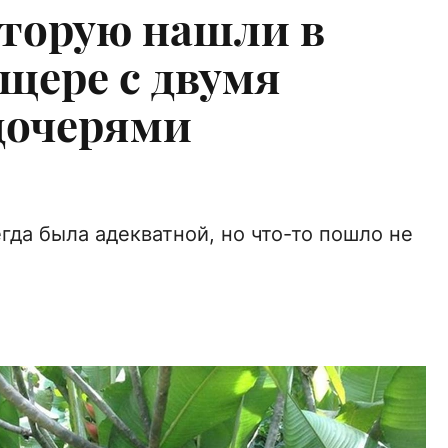
оторую нашли в
щере с двумя
дочерями
егда была адекватной, но что-то пошло не