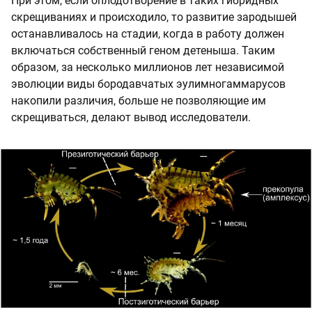
При этом, если оплодотворение в таких гибридных
скрещиваниях и происходило, то развитие зародышей
останавливалось на стадии, когда в работу должен
включаться собственный геном детеныша. Таким
образом, за несколько миллионов лет независимой
эволюции виды бородавчатых эулимногаммарусов
накопили различия, больше не позволяющие им
скрещиваться, делают вывод исследователи.