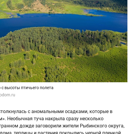
 с высоты птичьего полета
todom.ru
столкнулась с аномальными осадками, которые в
». Необычная туча накрыла сразу несколько
транном дожде заговорили жители Рыбинского округа,
 дома, теплицы и растения покрылись черной пленкой.