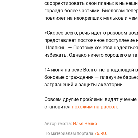
скорректировать свои планы: в нынешн
гораздо более частыми. Биологам тепе
повлияет на неокрепших мальков и чем 
«Скорее всего, речь идет о разовом во
представляет постоянное поступление 
Шляпкин. — Поэтому хочется надеяться
избежать. Однако ничего хорошего в так
14 июня на реке Волготне, впадающей 
боновые ограждения — плавучие барье
загрязнений и защиты акватории.
Совсем другие проблемы видят ученые в
становится
похожим на рассол
.
Автор текста:
Илья Ненко
По материалам портала
76.RU
.