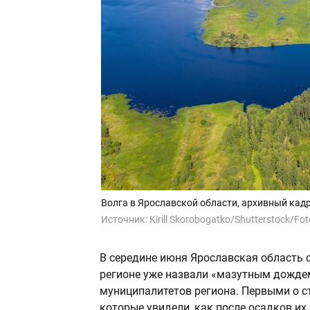
Волга в Ярославской области, архивный кадр
Источник:
Kirill Skorobogatko/Shutterstock/Fo
В середине июня Ярославская область 
регионе уже назвали «мазутным дождем
муниципалитетов региона. Первыми о с
которые увидели, как после осадков их