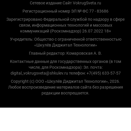
Сетевое издание Сайт VokrugSveta.ru
Регистрационный номер ЭЛ № ФС 77 - 83686
Зарегистрировано Федеральной службой по надзору в сфере
связи, информационных технологий и массовых
коммуникаций (Роскомнадзор) 26.07.2022 18+
Учредитель: Общество с ограниченной ответственностью
«Шкулёв Диджитал Технологии»
Главный редактор: Комаровская А. В.
Контактные данные для государственных органов (в том
числе, для Роскомнадзора): Эл. почта:
digital_vokrugsveta@shkulev.ru телефон: +7(495) 633-57-57
Copyright (с) ООО «Шкулёв Диджитал Технологии», 2026.
Любое воспроизведение материалов сайта без разрешения
редакции воспрещается.