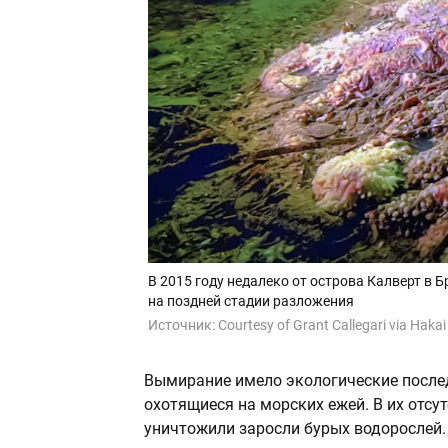
В 2015 году недалеко от острова Калверт в
на поздней стадии разложения
Источник:
Courtesy of Grant Callegari via Hakai 
Вымирание имело экологические послед
охотящиеся на морских ежей. В их отсу
уничтожили заросли бурых водорослей.