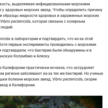
идкость, выделяемая инфицированными морскими
 у здоровых морских звезд. Чтобы определить причину
ли образцы жидкости здоровых и зараженных морских
а
Vibrio pectenicida
, которая связана с холерным
 людей.
enicida
в лаборатории и подтвердить, что из-за этой
 Хотя первые эксперименты проводились с морскими
и подтвердили, что бактерии были обнаружены и в
танскую Колумбию и Аляску.
в Калифорнии практически исчезла, что затрудняет
ом регионе заболевают из-за тех же бактерий. Но ученые
шки болезни морских звезд,
Vibrio pectenicida
, скорее
звезд в Калифорнии.