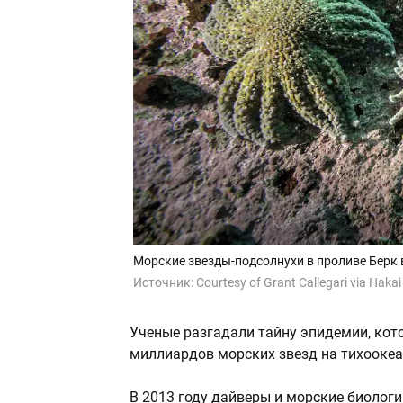
Морские звезды-подсолнухи в проливе Берк 
Источник:
Courtesy of Grant Callegari via Hakai 
Ученые разгадали тайну эпидемии, кото
миллиардов морских звезд на тихооке
В 2013 году дайверы и морские биолог