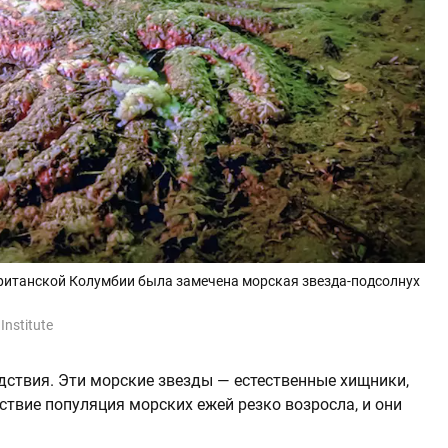
 Британской Колумбии была замечена морская звезда-подсолнух
Institute
ствия. Эти морские звезды — естественные хищники,
тствие популяция морских ежей резко возросла, и они