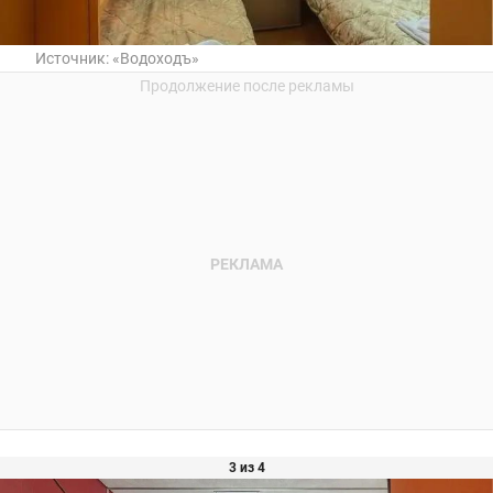
Источник:
«Водоходъ»
3 из 4