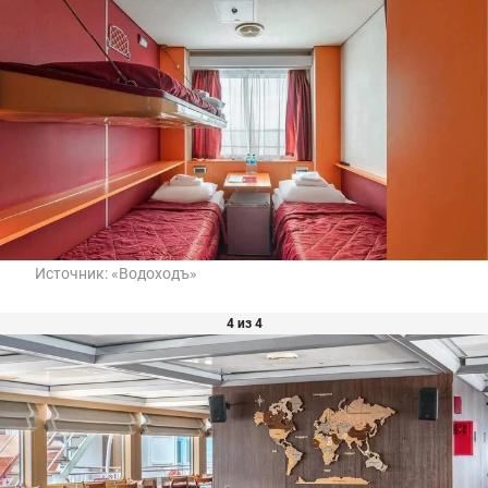
Источник:
«Водоходъ»
4 из 4