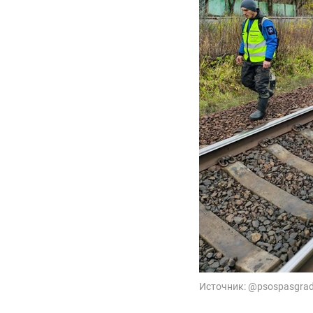
Источник:
@psospasgrad