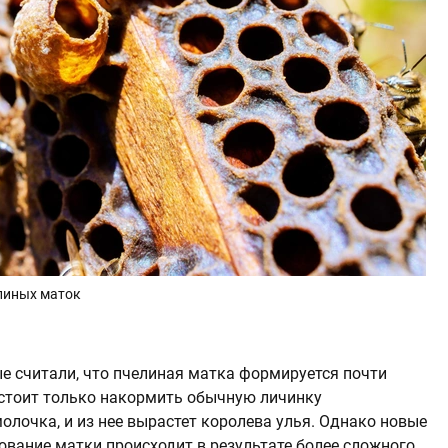
линых маток
е считали, что пчелиная матка формируется почти
 стоит только накормить обычную личинку
лочка, и из нее вырастет королева улья. Однако новые
вание матки происходит в результате более сложного