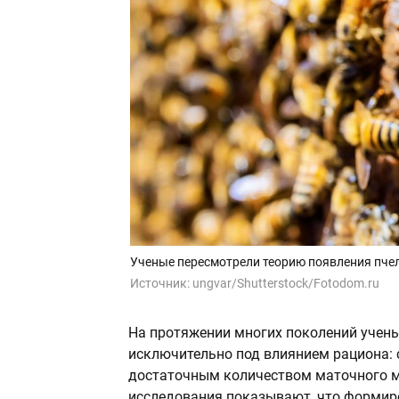
Ученые пересмотрели теорию появления пче
Источник:
ungvar/Shutterstock/Fotodom.ru
На протяжении многих поколений учены
исключительно под влиянием рациона:
достаточным количеством маточного мо
исследования показывают, что формиро