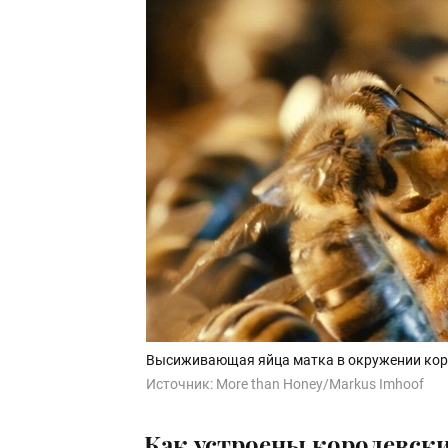
Высиживающая яйца матка в окружении кор
Источник:
More than Honey/Markus Imhoof
Как устроены королевск