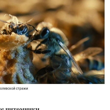
олевской стражи
ие питомники