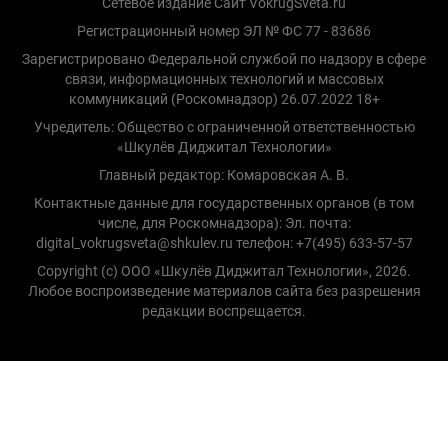
Сетевое издание Сайт VokrugSveta.ru
Регистрационный номер ЭЛ № ФС 77 - 83686
Зарегистрировано Федеральной службой по надзору в сфере
связи, информационных технологий и массовых
коммуникаций (Роскомнадзор) 26.07.2022 18+
Учредитель: Общество с ограниченной ответственностью
«Шкулёв Диджитал Технологии»
Главный редактор: Комаровская А. В.
Контактные данные для государственных органов (в том
числе, для Роскомнадзора): Эл. почта:
digital_vokrugsveta@shkulev.ru телефон: +7(495) 633-57-57
Copyright (с) ООО «Шкулёв Диджитал Технологии», 2026.
Любое воспроизведение материалов сайта без разрешения
редакции воспрещается.