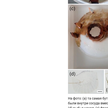
На фото: (a) та самая бу
были внутри сосуда вме