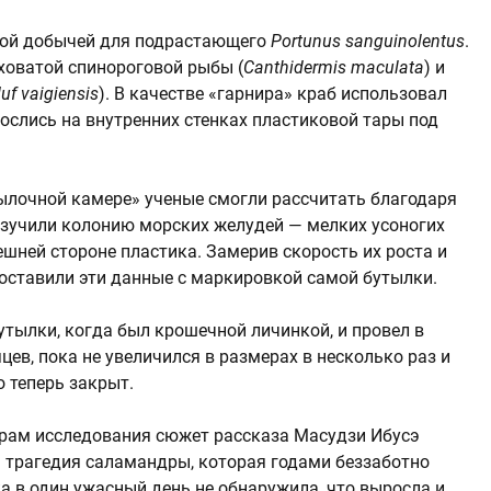
гкой добычей для подрастающего
Portunus sanguinolentus
.
ховатой спинороговой рыбы (
Canthidermis maculata
) и
uf vaigiensis
). В качестве «гарнира» краб использовал
ослись на внутренних стенках пластиковой тары под
ылочной камере» ученые смогли рассчитать благодаря
изучили колонию морских желудей — мелких усоногих
шней стороне пластика. Замерив скорость их роста и
поставили эти данные с маркировкой самой бутылки.
утылки, когда был крошечной личинкой, и провел в
ев, пока не увеличился в размерах в несколько раз и
о теперь закрыт.
орам исследования сюжет рассказа Масудзи Ибусэ
 трагедия саламандры, которая годами беззаботно
а в один ужасный день не обнаружила, что выросла и