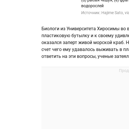
(d) рыбья чешуя, (e) фра
водорослей
Источник:
Hajime Sato, vi
Биологи из Университета Хиросимы во 
пластиковую бутылку и к своему удивле
оказался заперт живой морской краб. Н
счет чего ему удавалось выживать в п
ответить на эти вопросы, ученые затея