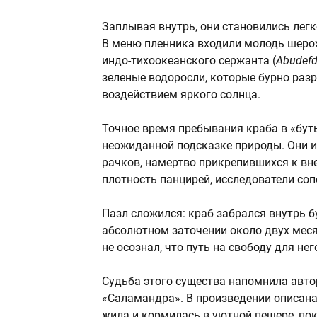
Заплывая внутрь, они становились ле
В меню пленника входили молодь шеро
индо-тихоокеанского сержанта (
Abudefd
зеленые водоросли, которые бурно разр
воздействием яркого солнца.
Точное время пребывания краба в «бут
неожиданной подсказке природы. Они 
рачков, намертво прикрепившихся к вне
плотность панцирей, исследователи со
Пазл сложился: краб забрался внутрь б
абсолютном заточении около двух месяц
не осознал, что путь на свободу для нег
Судьба этого существа напомнила авт
«Саламандра». В произведении описана
жила и кормилась в уютной пещере, пок