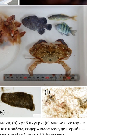
тылка; (b) краб внутри; (c) мальки, которые
сте с крабом; содержимое желудка краба —