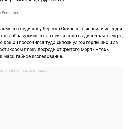
гмент рыбьей кости, (f) фрагменты
a
Ecosphere
время экспедиции у берегов Окинавы выловили из воды
нию обнаружили, что в ней, словно в одиночной камере,
о как он просочился туда сквозь узкое горлышко и за
ластиковом плену посреди открытого моря? Чтобы
ли масштабное исследование.