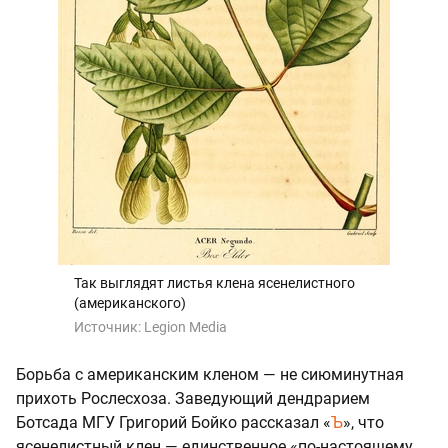
Так выглядят листья клена ясенелистного
(американского)
Источник:
Legion Media
Борьба с американским кленом — не сиюминутная
прихоть Рослесхоза. Заведующий дендрарием
Ботсада МГУ Григорий Бойко рассказал «
Ъ
», что
ясенелистный клен — единственное «по-настоящему